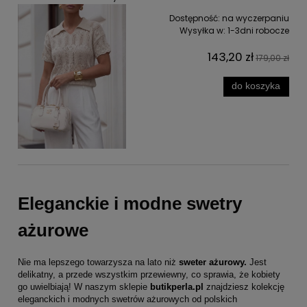
Dostępność:
na wyczerpaniu
Wysyłka w:
1-3dni robocze
143,20 zł
179,00 zł
do koszyka
Eleganckie i modne swetry
ażurowe
Nie ma lepszego towarzysza na lato niż
sweter ażurowy
.
Jest
delikatny, a przede wszystkim przewiewny, co sprawia, że kobiety
go uwielbiają! W naszym sklepie
butikperla.pl
znajdziesz kolekcję
eleganckich i modnych swetrów ażurowych od polskich