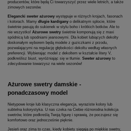
producentów, które będą Ci towarzyszyć przez wiele letnich, a także
zimowych sezonów.
Elegancki sweter ażurowy
występuje w różnych krojach, fasonach
i kolorach. Mamy
długie kardigany
o delikatnym splocie, które
świetnie pasują do sukienek w stylu boho i krótkich botków. Ale to
nie wszystko!
Ażurowe swetry
świetnie komponują się z maxi
spódnicą lub spodniami jeansowymi. Dla kobiet lubiących dekolty
doskonałym wyborem będą modele z guziczkami z przodu,
pozwalającymi na regulację głębokości dekoltu według własnych
preferencji. Wybierając model z dekoltem w kształcie litery V,
podkreślisz biust, wyróżniając się w tłumie.
Sweter ażurowy
to
zdecydowanie towarzysz na wiele sezonów!
Ażurowe swetry damskie -
ponadczasowy model
Nietypowe kroje lub klasyczna elegancja, wyraziste kolory lub
subtelna kolorystyka. U nas czeka na Ciebie różnorodna kolekcja
swetrów, które podkreślą Twoją figurę i sprawią, że poczujesz się
komfortowo oraz jednocześnie pięknie.
Jesień oraz zima to czas, kiedy kobiety sięgają po miękkie swetry,