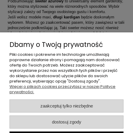
Podsumowując
sweter ażurowy
to uniwersalny element garderoby,
który można stylizować na wiele różnorodnych sposobów. Wybór
stylizacji zależy od Twojego osobistego gustu i komfortu.
Jeśli wolisz modele maxi,
długi kardigan
będzie doskonałym
wyborem. Możesz go zaakcentować pasem, który zawiążesz w talii
jednocześnie podkreślając ją. Taki sweter możesz nosić również
jako odzież wierzchnią w cieplejsze dni wiosenne lub letnie.
Przejrzyj naszą kolekcję
modnych swetrów ażurowych
, a na
Dbamy o Twoją prywatność
pewno znajdziesz swój jedyny.
Pliki cookies i pokrewne im technologie umożliwiają
poprawne działanie strony i pomagają nam dostosować
Informacje
ofertę do Twoich potrzeb. Możesz zaakceptować
wykorzystanie przez nas wszystkich tych plików i przejść
do sklepu lub dostosować użycie plików do swoich
Moje konto
preferencji, wybierając opcję "Dostosuj zgody".
Więcej o plikach cookies przeczytasz w naszej Polityce
Płatności i dostawa
prywatności.
O nas
zaakceptuj tylko niezbędne
dostosuj zgody
Butikperla.pl
- oferujemy swetry, bluzki, spodnie oraz halki
polskich producentów, takich jak: cocomore, lila lou.