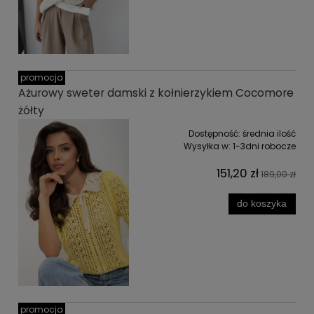
promocja
Ażurowy sweter damski z kołnierzykiem Cocomore
żółty
Dostępność:
średnia ilość
Wysyłka w:
1-3dni robocze
151,20 zł
189,00 zł
do koszyka
promocja