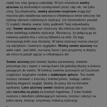
ciepły koc oraz gorącą czekoladę. W tym momencie
swetry
ażurowe
są doskonałym rozwiązaniem przez cały rok, nie tylko
zimą. Są uniwersalne,
swetry ażurowe rozpinane
mogą być
noszone jako dodatkowa warstwa w chłodniejsze letnie wieczory lub
stylowy element codziennych stylizacji. Ich różnorodność pozwoli
Ci znaleźć idealny sweter, który podkreśli Twój indywidualny
styl.
Sweter ażurowy
jest stworzony dla miłośniczek stylu boho,
które uwielbiają subtelne stylizacje. Wystarczy, że połączą go ze
zwiewną spódniczką z uroczą falbanką na dole. Do tego
skomponują botki oraz biżuterię. W takiej stylizacji można cieszyć
się wdziękiem i świetnym wyglądem.
Modny sweter ażurowy
ma
wiele zalet - jest lekki, ma luźny fason i jest przyjemny w dotyku,
ale mimo to potrafi ogrzać w chłodniejsze dni.
Sweter ażurowy
jest również bardzo przewiewny, świetnie
prezentuje się z topem z ramiączkami lub jednolitą bluzkę w kolorze
pasującym do swetra. W kolekcji swetrów ażurowych od Cocomore
znajdziesz oryginalne modele o
siatkowym sploci
e
. Ten model
możesz zestawić z koszulą z kołnierzykiem, nadając całości
bardziej elegancki wygląd, idealny do pracy lub na formalne
spotkania.
Letni ażurowy sweter
idealnie pasuje także
jako
narzutka na plażę
na kostium kąpielowy. Z kolei modele
oversize z dekoltem odsłaniającym ramiona, możesz założyć na
jedno ramię, tworząc zmysłową i kobiecą stylizację.