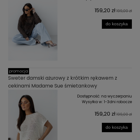
159,20 zł
199,00 zł
do koszyka
promocja
Sweter damski ażurowy z krótkim rękawem z
cekinami Madame Sue śmietankowy
Dostępność:
na wyczerpaniu
Wysyłka w:
1-3dni robocze
159,20 zł
199,00 zł
do koszyka