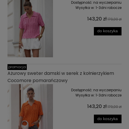
Dostępność:
na wyczerpaniu
Wysyłka w:
1-3dni robocze
143,20 zł
179,00 zł
do koszyka
promocja
Ażurowy sweter damski w serek z kołnierzykiem
Cocomore pomarańczowy
Dostępność:
na wyczerpaniu
Wysyłka w:
1-3dni robocze
143,20 zł
179,00 zł
do koszyka