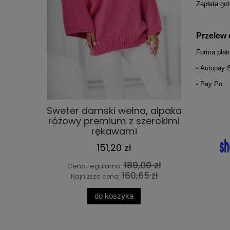
Zapłata got
Przelew 
Forma płatn
-
Autopay S
- Pay Po
Sweter damski wełna, alpaka
Lekki 
różowy premium z szerokimi
mohe
rękawami
So
151,20 zł
189,00 zł
Cena regularna:
Cena 
160,65 zł
Najniższa cena:
Najn
do koszyka