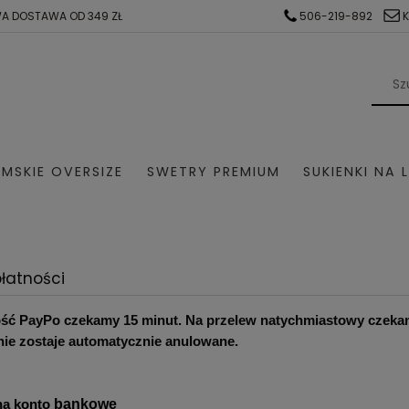
A DOSTAWA OD 349 ZŁ
506-219-892
MSKIE OVERSIZE
SWETRY PREMIUM
SUKIENKI NA 
AŻ
KOMPLETY DRESOWE
SWETER Z ALPAKI
SWE
łatności
SUKIENKI NA KOMUNIE
SUKIENKI NA WESELE
ość PayPo czekamy 15 minut. Na przelew natychmiastowy czekamy
ie zostaje automatycznie anulowane.
na konto
bankowe