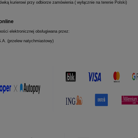
ówką kurierowi przy odbiorze zamówienia ( wyłącznie na terenie Polski)
online
ości elektronicznej obsługiwana przez:
.A. (przelew natychmiastowy)
sweter damski z kid
Komplet bluza z kapturem 
ru i wełny merino
szorty Me Gusta LIFE BALAN
rrento szałwia
zielony
159,20 zł
183,19 zł
199,00 zł
228,99 zł
regularna:
Cena regularna:
169,15 zł
183,19 zł
iższa cena:
Najniższa cena:
do koszyka
do koszyka