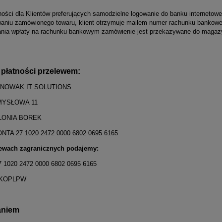
ności dla Klientów preferujących samodzielne logowanie do banku internetow
aniu zamówionego towaru, klient otrzymuje mailem numer rachunku bankowego
nia wpłaty na rachunku bankowym zamówienie jest przekazywane do magazyn
płatności przelewem:
NOWAK IT SOLUTIONS
MYSŁOWA 11
OLONIA BOREK
TA 27 1020 2472 0000 6802 0695 6165
lewach zagranicznych podajemy:
 1020 2472 0000 6802 0695 6165
KOPLPW
aniem