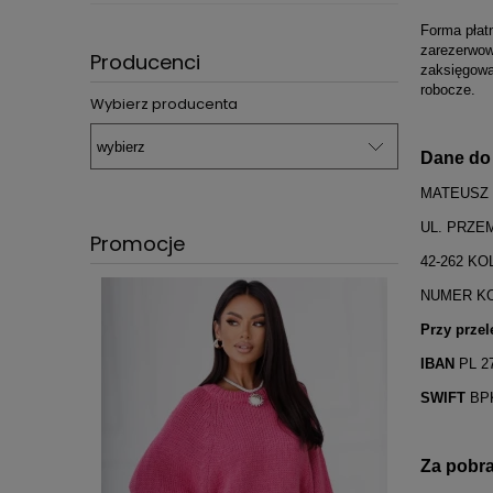
Forma płat
zarezerwow
Producenci
zaksięgowa
robocze.
Wybierz producenta
Dane do 
MATEUSZ 
UL. PRZE
Promocje
42-262 K
NUMER KON
Przy prze
IBAN
PL 27
SWIFT
BP
Za pobr