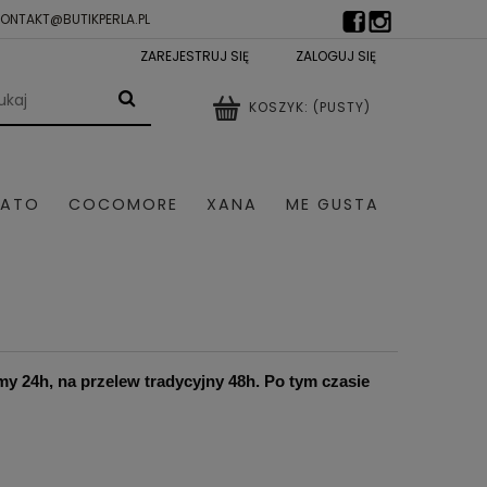
KONTAKT@BUTIKPERLA.PL
ZAREJESTRUJ SIĘ
ZALOGUJ SIĘ
KOSZYK:
(PUSTY)
LATO
COCOMORE
XANA
ME GUSTA
TRY DAMSKIE
SZALE I CZAPKI
 24h, na przelew tradycyjny 48h. Po tym czasie