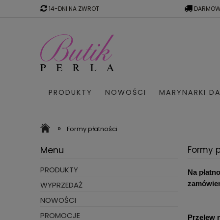
14-DNI NA ZWROT
DARMOW
PRODUKTY
NOWOŚCI
MARYNARKI DA
SWETRY W PASKI
WYPRZED
»
Formy płatności
Menu
Formy p
PRODUKTY
Na płatn
zamówien
WYPRZEDAŻ
NOWOŚCI
PROMOCJE
Przelew 