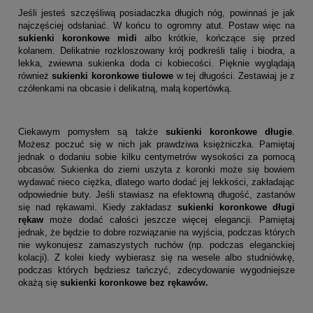
Jeśli jesteś szczęśliwą posiadaczka długich nóg, powinnaś je jak
najczęściej odsłaniać. W końcu to ogromny atut. Postaw więc na
sukienki koronkowe midi
albo krótkie, kończące się przed
kolanem. Delikatnie rozkloszowany krój podkreśli talię i biodra, a
lekka, zwiewna sukienka doda ci kobiecości. Pięknie wyglądają
również
sukienki koronkowe tiulowe
w tej długości. Zestawiaj je z
czółenkami na obcasie i delikatną, małą kopertówką.
Ciekawym pomysłem są także
sukienki koronkowe długie
.
Możesz poczuć się w nich jak prawdziwa księżniczka. Pamiętaj
jednak o dodaniu sobie kilku centymetrów wysokości za pomocą
obcasów. Sukienka do ziemi uszyta z koronki może się bowiem
wydawać nieco ciężka, dlatego warto dodać jej lekkości, zakładając
odpowiednie buty. Jeśli stawiasz na efektowną długość, zastanów
się nad rękawami. Kiedy zakładasz
sukienki koronkowe długi
rękaw
może dodać całości jeszcze więcej elegancji. Pamiętaj
jednak, że będzie to dobre rozwiązanie na wyjścia, podczas których
nie wykonujesz zamaszystych ruchów (np. podczas eleganckiej
kolacji). Z kolei kiedy wybierasz się na wesele albo studniówkę,
podczas których będziesz tańczyć, zdecydowanie wygodniejsze
okażą się
sukienki koronkowe bez rękawów.