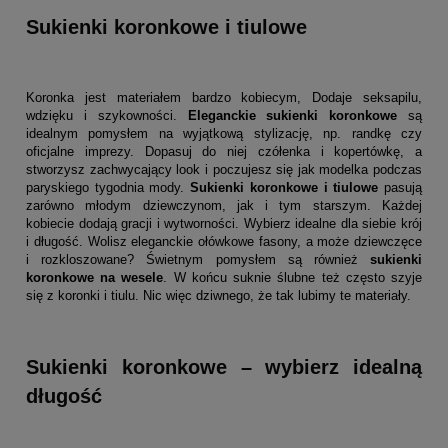
Sukienki koronkowe i tiulowe
Koronka jest materiałem bardzo kobiecym, Dodaje seksapilu,
wdzięku i szykowności.
Eleganckie sukienki koronkowe
są
idealnym pomysłem na wyjątkową stylizację, np. randkę czy
oficjalne imprezy. Dopasuj do niej czółenka i kopertówkę, a
stworzysz zachwycający look i poczujesz się jak modelka podczas
paryskiego tygodnia mody.
Sukienki koronkowe i tiulowe
pasują
zarówno młodym dziewczynom, jak i tym starszym. Każdej
kobiecie dodają gracji i wytworności. Wybierz idealne dla siebie krój
i długość. Wolisz eleganckie ołówkowe fasony, a może dziewczęce
i rozkloszowane? Świetnym pomysłem są również
sukienki
koronkowe na wesele
. W końcu suknie ślubne też często szyje
się z koronki i tiulu. Nic więc dziwnego, że tak lubimy te materiały.
Sukienki koronkowe – wybierz idealną
długość