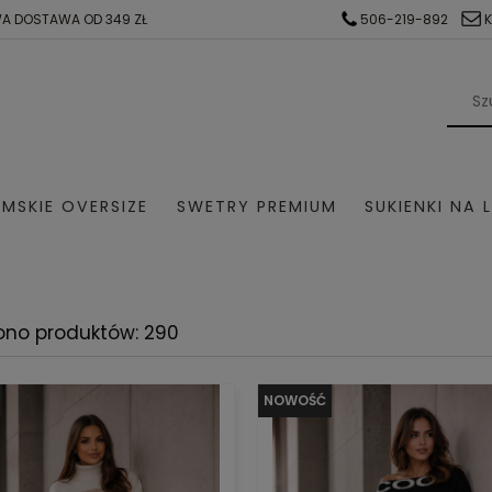
A DOSTAWA OD 349 ZŁ
506-219-892
MSKIE OVERSIZE
SWETRY PREMIUM
SUKIENKI NA 
AŻ
KOMPLETY DRESOWE
SWETER Z ALPAKI
SWE
ono produktów: 290
SUKIENKI NA KOMUNIE
SUKIENKI NA WESELE
NOWOŚĆ