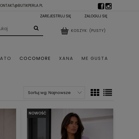
KONTAKT@BUTIKPERLA.PL
ZAREJESTRUJ SIĘ
ZALOGUJ SIĘ
KOSZYK:
(PUSTY)
LATO
COCOMORE
XANA
ME GUSTA
TRY DAMSKIE
SZALE I CZAPKI
Sortuj wg:
Najnowsze
NOWOŚĆ