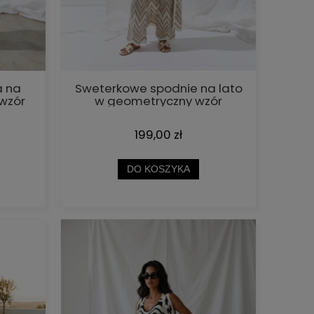
a na
Sweterkowe spodnie na lato
wzór
w geometryczny wzór
y
Cocomore beżowe
199,00 zł
DO KOSZYKA