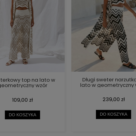
Długi sweter narzutk
terkowy top na lato w
lato w geometryczny 
geometryczny wzór
Cocomore
Cocomore beżowy
239,00 zł
109,00 zł
DO KOSZYKA
DO KOSZYKA