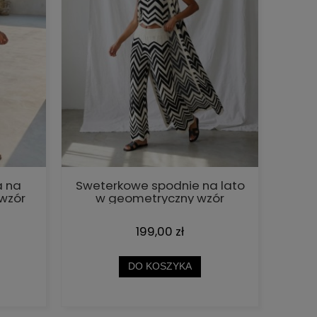
a na
Sweterkowe spodnie na lato
wzór
w geometryczny wzór
Cocomore
199,00 zł
DO KOSZYKA