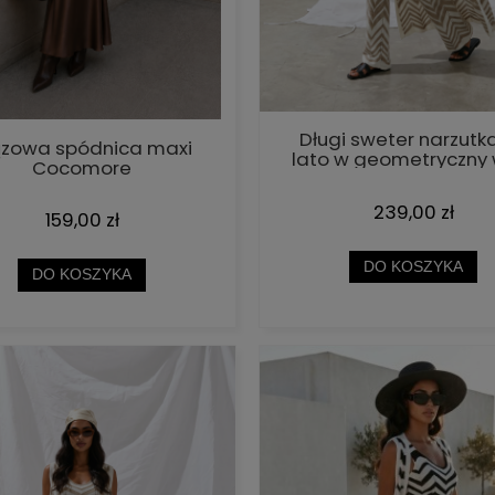
Długi sweter narzutk
ązowa spódnica maxi
lato w geometryczny 
Cocomore
Cocomore beżow
239,00 zł
159,00 zł
DO KOSZYKA
DO KOSZYKA