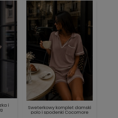
ka i
Sweterkowy komplet damski
ką
polo i spodenki Cocomore
fango