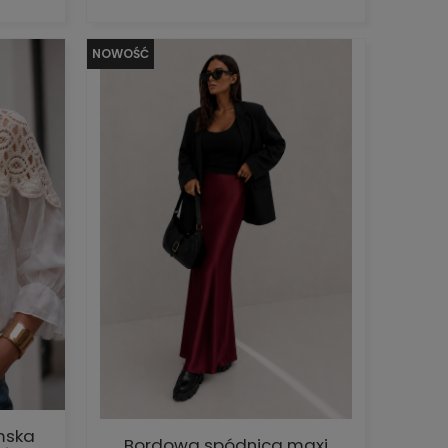
NOWOŚĆ
mska
Bordowa spódnica maxi