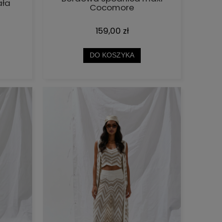
ała
Cocomore
159,00 zł
DO KOSZYKA