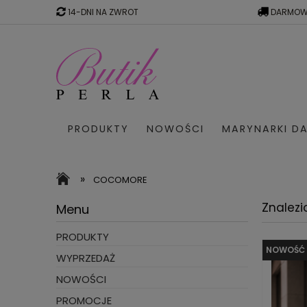
14-DNI NA ZWROT
DARMOW
PRODUKTY
NOWOŚCI
MARYNARKI DA
SWETRY W PASKI
WYPRZED
»
COCOMORE
Znalezi
Menu
PRODUKTY
NOWOŚĆ
WYPRZEDAŻ
NOWOŚCI
PROMOCJE