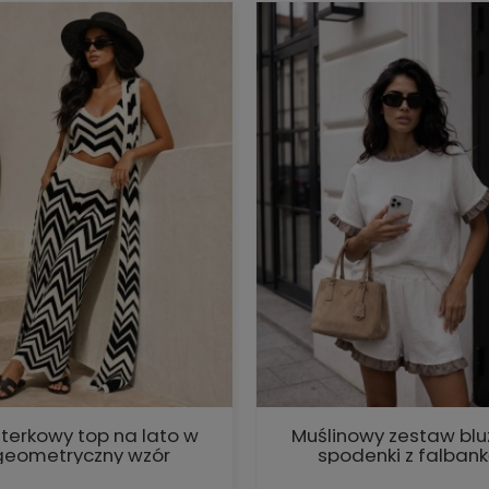
terkowy top na lato w
Muślinowy zestaw bluz
geometryczny wzór
spodenki z falban
Cocomore
Cocomore