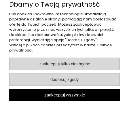
Płatności i dostawa
Dbamy o Twoją prywatność
Pliki cookies i pokrewne im technologie umożliwiają
O nas
poprawne działanie strony i pomagają nam dostosować
ofertę do Twoich potrzeb. Możesz zaakceptować
wykorzystanie przez nas wszystkich tych plików i przejść
Butikperla.pl
- oferujemy swetry, bluzki, spodnie oraz halki
do sklepu lub dostosować użycie plików do swoich
polskich producentów, takich jak: cocomore, lila lou.
preferencji, wybierając opcję "Dostosuj zgody".
Więcej o plikach cookies przeczytasz w naszej Polityce
Sklep internetowy Butik Perla | ul. Przemysłowa 11, 42-262
prywatności.
Kolonia Borek |
kontakt@butikperla.pl
|
506 219 892
|
NIP: 6423150603 | REGON: 389764606
zaakceptuj tylko niezbędne
pokaż pełną wersję strony
Sklep internetowy Shoper.pl
dostosuj zgody
zaakceptuj wszystkie