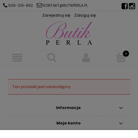
506-219-892
KONTAKT@BUTIKPERLA.PL
Zarejestruj się
Zaloguj się
Ten produkt jest niedostępny.
Informacje
Moje konto