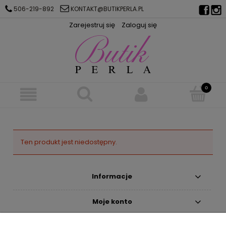
506-219-892
KONTAKT@BUTIKPERLA.PL
Zarejestruj się
Zaloguj się
Ten produkt jest niedostępny.
Informacje
Moje konto