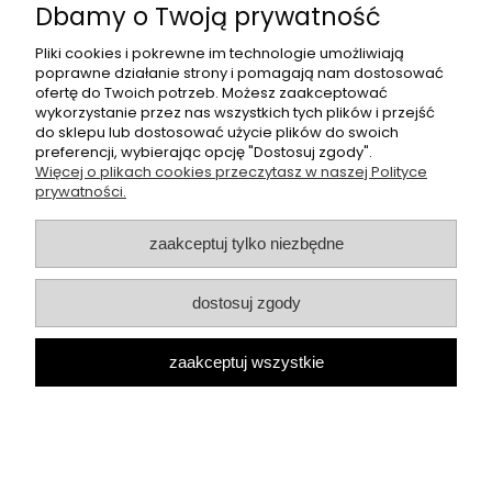
Płatności i dostawa
Dbamy o Twoją prywatność
Pliki cookies i pokrewne im technologie umożliwiają
O nas
poprawne działanie strony i pomagają nam dostosować
ofertę do Twoich potrzeb. Możesz zaakceptować
wykorzystanie przez nas wszystkich tych plików i przejść
Butikperla.pl
- oferujemy swetry, bluzki, spodnie oraz halki
do sklepu lub dostosować użycie plików do swoich
polskich producentów, takich jak: cocomore, lila lou.
preferencji, wybierając opcję "Dostosuj zgody".
Więcej o plikach cookies przeczytasz w naszej Polityce
Sklep internetowy Butik Perla | ul. Przemysłowa 11, 42-262
prywatności.
Kolonia Borek |
kontakt@butikperla.pl
|
506 219 892
|
NIP: 6423150603 | REGON: 389764606
zaakceptuj tylko niezbędne
pokaż pełną wersję strony
Sklep internetowy Shoper.pl
dostosuj zgody
zaakceptuj wszystkie