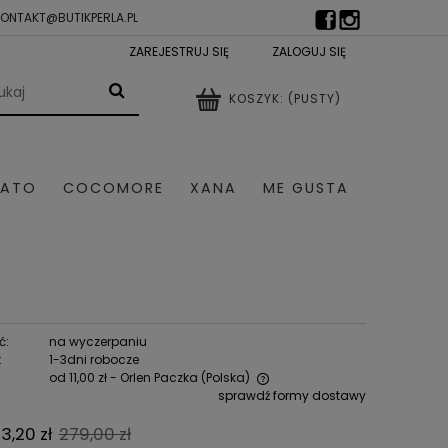
KONTAKT@BUTIKPERLA.PL
ZAREJESTRUJ SIĘ
ZALOGUJ SIĘ
KOSZYK:
(PUSTY)
LATO
COCOMORE
XANA
ME GUSTA
TRY DAMSKIE
SZALE I CZAPKI
ć:
na wyczerpaniu
:
1-3dni robocze
od 11,00 zł
- Orlen Paczka
(Polska)
sprawdź formy dostawy
Cena nie zawiera ewentualnych
3,20 zł
279,00 zł
kosztów płatności