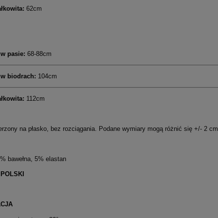
ałkowita:
62cm
 w pasie:
68-88cm
 w biodrach:
104cm
łkowita:
112cm
erzony na płasko, bez rozciągania. Podane wymiary mogą różnić się +/- 2 cm
% bawełna, 5% elastan
 POLSKI
ACJA