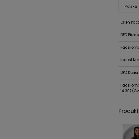
Orlen Pac
DPD Picku
Paczkoma
Inpost Kur
DPD Kurier
Paczkomat
14:30)
(Gw
Produk