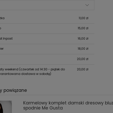
Cena nie zawiera ewentualnych
kosztów płatności
zka
11,00 zł
p
15,00 zł
t Inpost
16,00 zł
ier
18,00 zł
20,00 zł
y weekend (czwartek od 14:30 - piątek do
20,00 zł
arantowana dostawa w sobotę)
ty powiązane
Karmelowy komplet damski dresowy bluz
spodnie Me Gusta