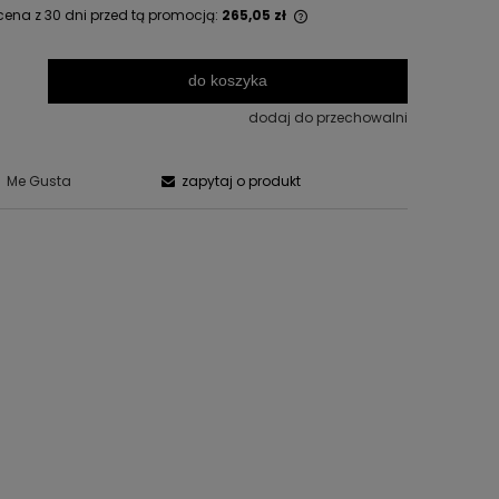
cena z 30 dni przed tą promocją:
265,05 zł
Jeżeli produkt jest sprzedawany krócej
do koszyka
.
niż 30 dni, wyświetlana jest najniższa
cena od momentu, kiedy produkt
dodaj do przechowalni
pojawił się w sprzedaży.
:
Me Gusta
zapytaj o produkt