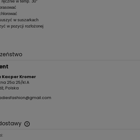
 ręcznie w temp. 30°
prasować
chlorować
suszyć w suszarkach
yć w pozycji rozłożonej
czeństwo
ent
 Kacper Kromer
zna 25a 25/kl.A
dź, Polska
adiesfashion@gmail.com
 dostawy
i: