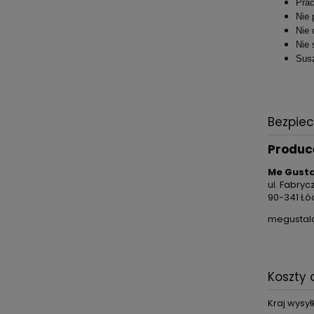
Prać
Nie 
Nie 
Nie 
Susz
Bezpie
Produc
Me Gusta
ul. Fabryc
90-341 Łó
megustal
Koszty
Kraj wysyłk