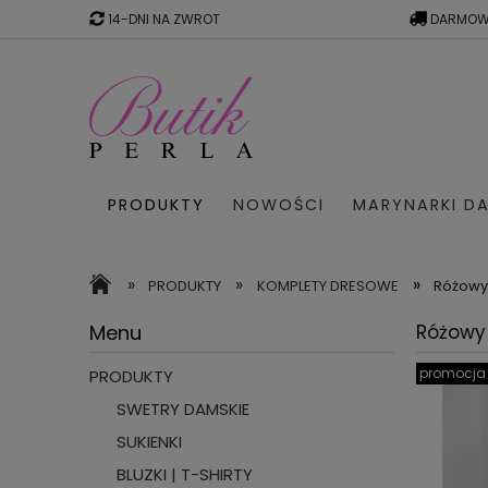
14-DNI NA ZWROT
DARMOW
PRODUKTY
NOWOŚCI
MARYNARKI DA
SWETRY W PASKI
WYPRZED
»
»
»
PRODUKTY
KOMPLETY DRESOWE
Różowy 
Menu
Różowy 
promocja
PRODUKTY
SWETRY DAMSKIE
SUKIENKI
BLUZKI | T-SHIRTY