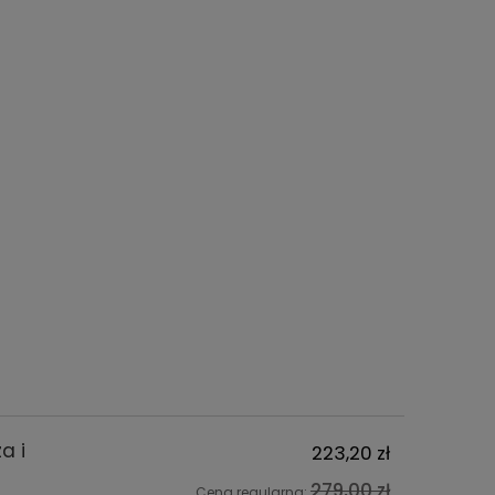
a i
223,20 zł
279,00 zł
Cena regularna: