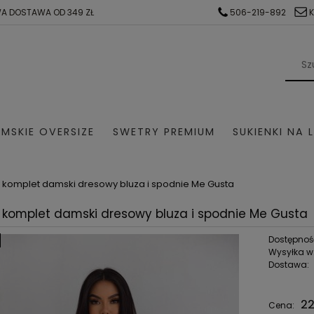
A DOSTAWA OD 349 ZŁ
506-219-892
MSKIE OVERSIZE
SWETRY PREMIUM
SUKIENKI NA 
AŻ
KOMPLETY DRESOWE
SWETER Z ALPAKI
SWE
komplet damski dresowy bluza i spodnie Me Gusta
komplet damski dresowy bluza i spodnie Me Gusta
SUKIENKI NA KOMUNIE
SUKIENKI NA WESELE
Dostępnoś
Wysyłka w
Dostawa:
22
Cena: