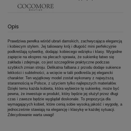
Opis
Prawdziwa perełka wśród ubrań damskich, zachwycająca elegancją
i kobiecym stylem. Jej taliowany krój i długość mini perfekcyjnie
podkreślają sylwetkę, dodając kobiecego wdzięku i klasy. Wygodne
zapięcie na ekspres na plecach sprawia, że sukienkę łatwo się
zakłada i zdejmuje, co jest szczególnie praktyczne podczas
szybkich zmian stroju. Delikatna falbana z przodu dodaje sukience
lekkości i subtelności, a wcięcie w talii podkreśla jej elegancki
charakter. Ten wyjątkowy model został wykonany z najwyższą
starannością w Polsce, z użyciem tylko najlepszych materiałów.
Dzięki temu każda kobieta, która wybierze tę sukienkę, może być
pewna, że inwestuje w produkt, który będzie jej służył przez długi
czas i zawsze będzie wyglądał doskonale. To propozycja dla
wymagających kobiet, które cenią sobie wysoką jakość i wygodę, a
jednocześnie stawiają na elegancję i klasykę w każdej sytuacji.
Zdecydowanie warta uwagi!