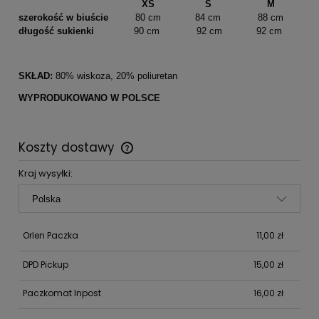
XS
S
M
szerokość w biuście
80 cm
84 cm
88 cm
długość sukienki
90 cm
92 cm
92 cm
SKŁAD:
80% wiskoza, 20% poliuretan
WYPRODUKOWANO W POLSCE
Koszty dostawy
Cena nie zawiera ewentualnych kosztów płatności
Kraj wysyłki:
Orlen Paczka
11,00 zł
DPD Pickup
15,00 zł
Paczkomat Inpost
16,00 zł