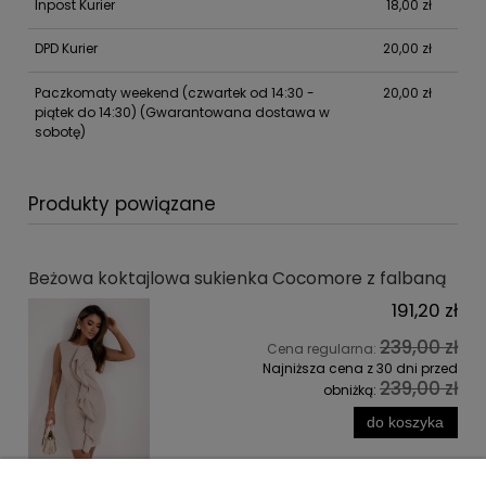
Inpost Kurier
18,00 zł
DPD Kurier
20,00 zł
Paczkomaty weekend (czwartek od 14:30 -
20,00 zł
piątek do 14:30)
(Gwarantowana dostawa w
sobotę)
Produkty powiązane
Beżowa koktajlowa sukienka Cocomore z falbaną
191,20 zł
239,00 zł
Cena regularna:
Najniższa cena z 30 dni przed
239,00 zł
obniżką:
do koszyka