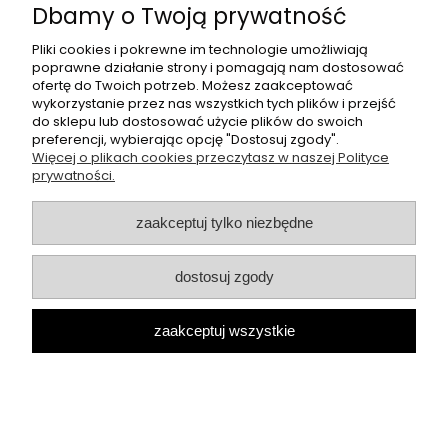
Dbamy o Twoją prywatność
Pliki cookies i pokrewne im technologie umożliwiają
poprawne działanie strony i pomagają nam dostosować
Informacje
ofertę do Twoich potrzeb. Możesz zaakceptować
wykorzystanie przez nas wszystkich tych plików i przejść
do sklepu lub dostosować użycie plików do swoich
Moje konto
preferencji, wybierając opcję "Dostosuj zgody".
Więcej o plikach cookies przeczytasz w naszej Polityce
Płatności i dostawa
prywatności.
O nas
zaakceptuj tylko niezbędne
dostosuj zgody
Butikperla.pl
- oferujemy swetry, bluzki, spodnie oraz halki
polskich producentów, takich jak: cocomore, lila lou.
zaakceptuj wszystkie
Sklep internetowy Butik Perla | ul. Przemysłowa 11, 42-262
Kolonia Borek |
kontakt@butikperla.pl
|
506 219 892
|
NIP: 6423150603 | REGON: 389764606
pokaż pełną wersję strony
Sklep internetowy Shoper.pl