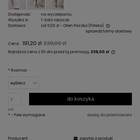
Dostępność:
na wyczerpaniu
Wysyłka w:
1-3dni robocze
Dostawa:
od 11,00 zł
- Orlen Paczka
(Polska)
sprawdź formy dostawy
Cena nie zawiera ewentualnych kosztów płatności
191,20 zł
239,00 zł
Cena:
Najniższa cena z 30 dni przed tą promocją:
239,00 zł
Jeżeli pro
niż 30 dni,
cena od m
*
Rozmiar:
pojawił się
do koszyka
szt.
*
- Pole wymagane
dodaj do przechowalni
Producent:
zapytaj o produkt