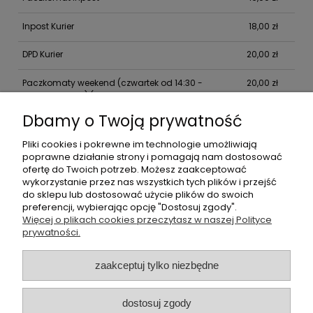
Inpost Kurier
18,00 zł
DPD Kurier
20,00 zł
Paczkomaty weekend (czwartek od 14:30 -
20,00 zł
piątek do 14:30)
(Gwarantowana dostawa w
sobotę)
Dbamy o Twoją prywatność
Pliki cookies i pokrewne im technologie umożliwiają
poprawne działanie strony i pomagają nam dostosować
Informacje
ofertę do Twoich potrzeb. Możesz zaakceptować
wykorzystanie przez nas wszystkich tych plików i przejść
do sklepu lub dostosować użycie plików do swoich
Moje konto
preferencji, wybierając opcję "Dostosuj zgody".
Więcej o plikach cookies przeczytasz w naszej Polityce
Płatności i dostawa
prywatności.
O nas
zaakceptuj tylko niezbędne
dostosuj zgody
Butikperla.pl
- oferujemy swetry, bluzki, spodnie oraz halki