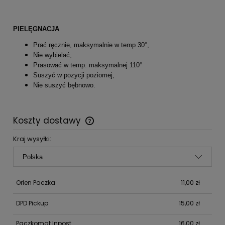
PIELĘGNACJA
Prać ręcznie, maksymalnie w temp 30°,
Nie wybielać,
Prasować w temp. maksymalnej 110°
Suszyć w pozycji poziomej,
Nie suszyć bębnowo.
Koszty dostawy
Cena nie zawiera ewentualnych kosztów płatności
Kraj wysyłki:
Orlen Paczka
11,00 zł
DPD Pickup
15,00 zł
Paczkomat Inpost
16,00 zł