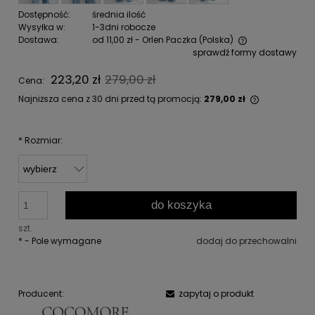
Dostępność:
średnia ilość
Wysyłka w:
1-3dni robocze
Dostawa:
od 11,00 zł
- Orlen Paczka
(Polska)
sprawdź formy dostawy
Cena nie zawiera ewentualnych kosztów płatności
223,20 zł
279,00 zł
Cena:
Najniższa cena z 30 dni przed tą promocją:
279,00 zł
Jeżeli pro
niż 30 dni,
cena od m
*
Rozmiar:
pojawił się
do koszyka
szt.
*
- Pole wymagane
dodaj do przechowalni
Producent:
zapytaj o produkt