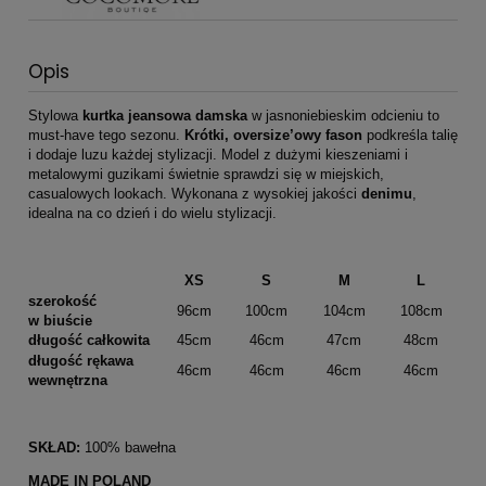
Opis
Stylowa
kurtka jeansowa damska
w jasnoniebieskim odcieniu to
must-have tego sezonu.
Krótki, oversize’owy fason
podkreśla talię
i dodaje luzu każdej stylizacji. Model z dużymi kieszeniami i
metalowymi guzikami świetnie sprawdzi się w miejskich,
casualowych lookach. Wykonana z wysokiej jakości
denimu
,
idealna na co dzień i do wielu stylizacji.
XS
S
M
L
szerokość
96cm
100cm
104cm
108cm
w biuście
długość całkowita
45cm
46cm
47cm
48cm
długość rękawa
46cm
46cm
46cm
46cm
wewnętrzna
SKŁAD:
100% bawełna
MADE IN POLAND