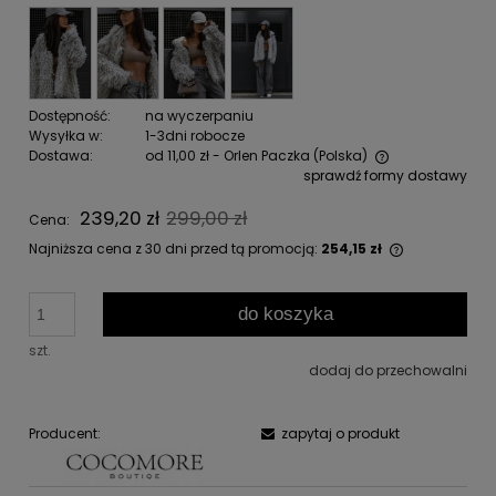
Dostępność:
na wyczerpaniu
Wysyłka w:
1-3dni robocze
Dostawa:
od 11,00 zł
- Orlen Paczka
(Polska)
sprawdź formy dostawy
Cena nie zawiera ewentualnych kosztów płatności
239,20 zł
299,00 zł
Cena:
Najniższa cena z 30 dni przed tą promocją:
254,15 zł
Jeżeli prod
niż 30 dni, 
do koszyka
cena od mo
pojawił się
szt.
dodaj do przechowalni
Producent:
zapytaj o produkt