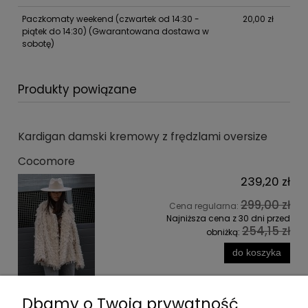
Paczkomaty weekend (czwartek od 14:30 -
20,00 zł
piątek do 14:30)
(Gwarantowana dostawa w
sobotę)
Produkty powiązane
Kardigan damski kremowy z frędzlami oversize
Cocomore
239,20 zł
299,00 zł
Cena regularna:
Najniższa cena z 30 dni przed
254,15 zł
obniżką:
do koszyka
Dbamy o Twoją prywatność