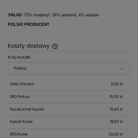
SKŁAD:
72% modakryl, 24% poliamid, 4% elastan
POLSKI PRODUCENT
Koszty dostawy
Cena nie zawiera ewentualnych kosztów płatności
Kraj wysyłki:
Orlen Paczka
11,00 zł
DPD Pickup
15,00 zł
Paczkomat Inpost
16,00 zł
Inpost Kurier
18,00 zł
DPD Kurier
20,00 zł