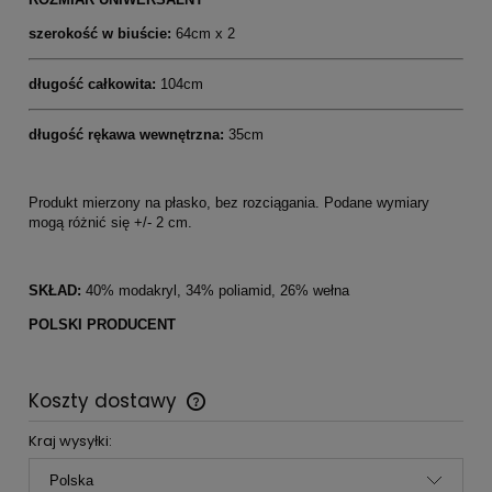
szerokość w biuście:
64cm x 2
długość całkowita:
104cm
długość rękawa wewnętrzna:
35cm
Produkt mierzony na płasko, bez rozciągania. Podane wymiary
mogą różnić się +/- 2 cm.
SKŁAD:
40% modakryl, 34% poliamid, 26% wełna
POLSKI PRODUCENT
Koszty dostawy
Cena nie zawiera ewentualnych kosztów płatności
Kraj wysyłki: