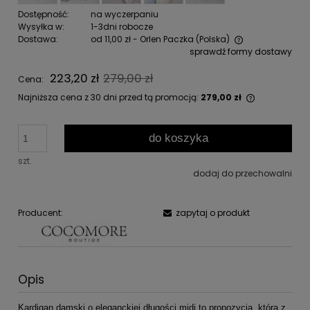
Dostępność:
na wyczerpaniu
Wysyłka w:
1-3dni robocze
Dostawa:
od 11,00 zł
- Orlen Paczka
(Polska)
sprawdź formy dostawy
Cena nie zawiera ewentualnych kosztów płatności
223,20 zł
279,00 zł
Cena:
Najniższa cena z 30 dni przed tą promocją:
279,00 zł
Jeżeli pro
niż 30 dni,
do koszyka
cena od m
pojawił się
szt.
dodaj do przechowalni
Producent:
zapytaj o produkt
Opis
Kardigan damski o eleganckiej długości midi to propozycja, która z