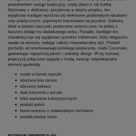
powodzeniem zastąpi tradycyjny, ciepły płaszcz lub kurtkę.
Wykonany z delikatnej i przyjemnej w dotyku przędzy, ten
wyjątkowy kardigan wyróżnia się efektownie podwiniętymi rękawami
oraz praktycznymi, pojemnymi kieszeniami na przodzie. Subtelny
detal w postaci naszywki producenta umieszczony na jednej z
kieszeni dodaje mu dodatkowego uroku. Ponadto, kardigan ten
charakteryzuje się wyjątkowo szerokim kołnierzem, który elegancko
opada na ramiona, nadając całości niepowtarzalny styl. Produkt
pochodzi od renomowanego polskiego producenta, marki Cocomore,
gwarantując najwyższą jakość i unikalny design. W tej stylowej
propozycji połączono wygodę z modą, tworząc niepowtarzalny
element garderoby.
model w formie narzutki
obniżona linia ramion
obszerny kołnierz
dwie kieszenie z przodu
kilka wariantów kolorystycznych
produkt polski
fason oversize o uniwersalnym rozmiarze
ponadczasowy fason
ROZMIAR UNIWERSALNY