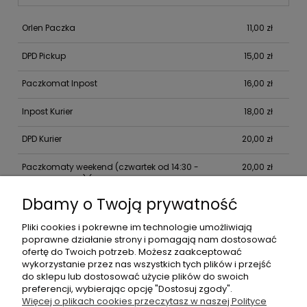
Orlen Paczka
11,00 zł
DPD Pickup
15,00 zł
Paczkomat Inpost
16,00 zł
Inpost Kurier
18,00 zł
DPD Kurier
20,00 zł
Paczkomaty weekend (czwartek od 14:30 -
20,00 zł
piątek do 14:30)
(Gwarantowana dostawa w
sobotę)
Dbamy o Twoją prywatność
Pliki cookies i pokrewne im technologie umożliwiają
poprawne działanie strony i pomagają nam dostosować
Informacje
ofertę do Twoich potrzeb. Możesz zaakceptować
wykorzystanie przez nas wszystkich tych plików i przejść
do sklepu lub dostosować użycie plików do swoich
Moje konto
preferencji, wybierając opcję "Dostosuj zgody".
Więcej o plikach cookies przeczytasz w naszej Polityce