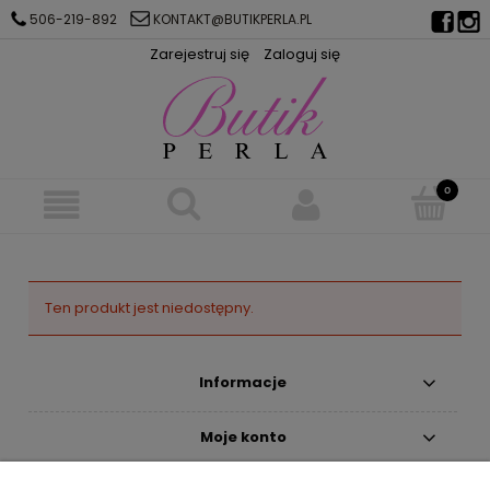
506-219-892
KONTAKT@BUTIKPERLA.PL
Zarejestruj się
Zaloguj się
Ten produkt jest niedostępny.
Informacje
Moje konto