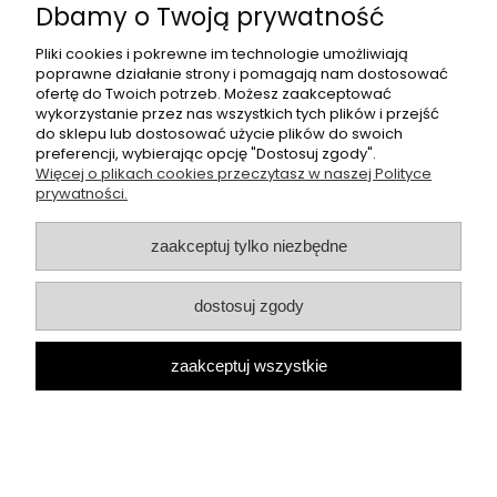
Płatności i dostawa
Dbamy o Twoją prywatność
Pliki cookies i pokrewne im technologie umożliwiają
O nas
poprawne działanie strony i pomagają nam dostosować
ofertę do Twoich potrzeb. Możesz zaakceptować
wykorzystanie przez nas wszystkich tych plików i przejść
Butikperla.pl
- oferujemy swetry, bluzki, spodnie oraz halki
do sklepu lub dostosować użycie plików do swoich
polskich producentów, takich jak: cocomore, lila lou.
preferencji, wybierając opcję "Dostosuj zgody".
Więcej o plikach cookies przeczytasz w naszej Polityce
Sklep internetowy Butik Perla | ul. Przemysłowa 11, 42-262
prywatności.
Kolonia Borek |
kontakt@butikperla.pl
|
506 219 892
|
NIP: 6423150603 | REGON: 389764606
zaakceptuj tylko niezbędne
pokaż pełną wersję strony
Sklep internetowy Shoper.pl
dostosuj zgody
zaakceptuj wszystkie