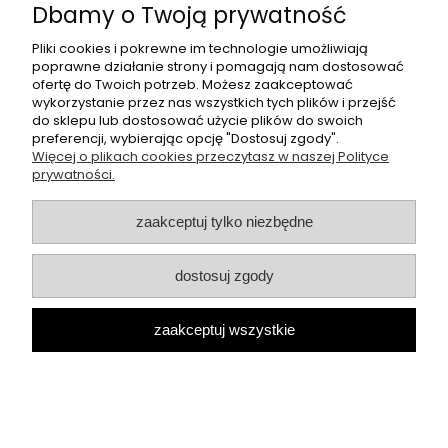
Płatności i dostawa
Dbamy o Twoją prywatność
Pliki cookies i pokrewne im technologie umożliwiają
O nas
poprawne działanie strony i pomagają nam dostosować
ofertę do Twoich potrzeb. Możesz zaakceptować
wykorzystanie przez nas wszystkich tych plików i przejść
Butikperla.pl
- oferujemy swetry, bluzki, spodnie oraz halki
do sklepu lub dostosować użycie plików do swoich
polskich producentów, takich jak: cocomore, lila lou.
preferencji, wybierając opcję "Dostosuj zgody".
Więcej o plikach cookies przeczytasz w naszej Polityce
Sklep internetowy Butik Perla | ul. Przemysłowa 11, 42-262
prywatności.
Kolonia Borek |
kontakt@butikperla.pl
|
506 219 892
|
NIP: 6423150603 | REGON: 389764606
zaakceptuj tylko niezbędne
pokaż pełną wersję strony
Sklep internetowy Shoper.pl
dostosuj zgody
zaakceptuj wszystkie