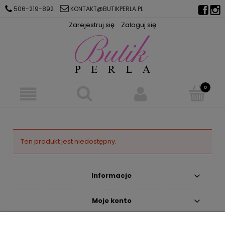
506-219-892
KONTAKT@BUTIKPERLA.PL
Zarejestruj się
Zaloguj się
Ten produkt jest niedostępny.
Informacje
Moje konto