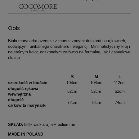
Opis
Biała marynarka oversize z marszczonymi detalami na rękawach,
dodającymi unikalnego charakteru i elegancji. Minimalistyczny krój i
neutralnym kolor, doskonałym zarówno na formalne, jak i casualowe
okazje.
S
M
L
szerokość w biuście
104cm
108cm
112cm
długość rękawa
52cm
52cm
52cm
wewnętrzna
długość
72cm
73cm
74cm
całkowita marynarki
SKŁAD:
95% wiskoza, 5% poliuretan
MADE IN POLAND