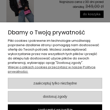
Najniższa cena z 30 dni przed
349,00 zł
obniżką:
do koszyka
Dbamy o Twoją prywatność
Pliki cookies i pokrewne im technologie umożliwiają
poprawne działanie strony i pomagają nam dostosować
Informacje
ofertę do Twoich potrzeb. Możesz zaakceptować
wykorzystanie przez nas wszystkich tych plików i przejść
do sklepu lub dostosować użycie plików do swoich
Moje konto
preferencji, wybierając opcję "Dostosuj zgody".
Więcej o plikach cookies przeczytasz w naszej Polityce
Płatności i dostawa
prywatności.
O nas
zaakceptuj tylko niezbędne
dostosuj zgody
Butikperla.pl
- oferujemy swetry, bluzki, spodnie oraz halki
polskich producentów, takich jak: cocomore, lila lou.
zaakceptuj wszystkie