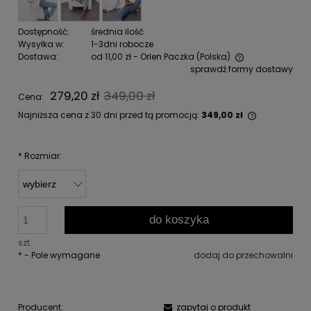
Dostępność:
średnia ilość
Wysyłka w:
1-3dni robocze
Dostawa:
od 11,00 zł
- Orlen Paczka
(Polska)
sprawdź formy dostawy
Cena nie zawiera ewentualnych kosztów płatności
279,20 zł
349,00 zł
Cena:
Najniższa cena z 30 dni przed tą promocją:
349,00 zł
Jeżeli pro
niż 30 dni,
cena od m
*
Rozmiar:
pojawił si
do koszyka
szt.
*
- Pole wymagane
dodaj do przechowalni
Producent:
zapytaj o produkt