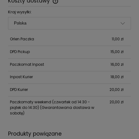
Koszty dostawy
Cena nie zawiera ewentualnych kosztów płatności
Kraj wysyłki:
Orlen Paczka
11,00 zł
DPD Pickup
15,00 zł
Paczkomat Inpost
16,00 zł
Inpost Kurier
18,00 zł
DPD Kurier
20,00 zł
Paczkomaty weekend (czwartek od 14:30 -
20,00 zł
piątek do 14:30)
(Gwarantowana dostawa w
sobotę)
Produkty powiązane