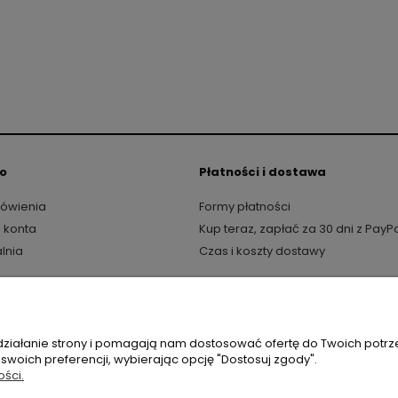
to
Płatności i dostawa
ówienia
Formy płatności
 konta
Kup teraz, zapłać za 30 dni z PayP
lnia
Czas i koszty dostawy
jemy swetry, bluzki, spodnie oraz halki polskich producentów, takich j
zemysłowa 11, 42-262 Kolonia Borek |
kontakt@butikperla.pl
|
506 219 892
 działanie strony i pomagają nam dostosować ofertę do Twoich potr
 swoich preferencji, wybierając opcję "Dostosuj zgody".
ości.
Sklep internetowy Shoper.pl