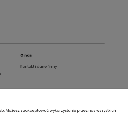
O nas
Kontakt i dane firmy
o
ak: cocomore, lila lou.
| NIP: 6423150603 | REGON: 389764606
zeb. Możesz zaakceptować wykorzystanie przez nas wszystkich