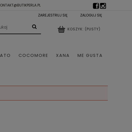
KONTAKT@BUTIKPERLA.PL
ZAREJESTRUJ SIĘ
ZALOGUJ SIĘ
KOSZYK:
(PUSTY)
LATO
COCOMORE
XANA
ME GUSTA
TRY DAMSKIE
SZALE I CZAPKI