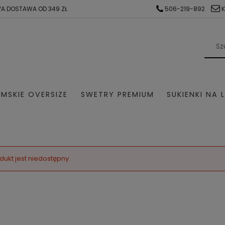
A DOSTAWA OD 349 ZŁ
506-219-892
MSKIE OVERSIZE
SWETRY PREMIUM
SUKIENKI NA 
AŻ
KOMPLETY DRESOWE
SWETER Z ALPAKI
SWE
SUKIENKI NA KOMUNIE
SUKIENKI NA WESELE
dukt jest niedostępny.