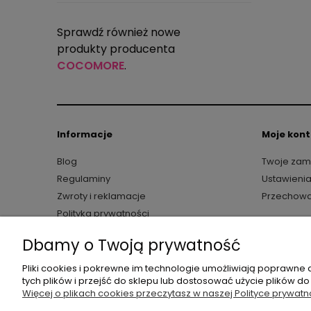
Sprawdź również nowe
produkty producenta
COCOMORE
.
Informacje
Moje kon
Blog
Twoje zam
Regulaminy
Ustawienia
Zwroty i reklamacje
Przechowa
Polityka prywatności
Dbamy o Twoją prywatność
Butikperla.pl
- oferu
Sklep internetowy Butik Perla | ul. Pr
Pliki cookies i pokrewne im technologie umożliwiają poprawne
tych plików i przejść do sklepu lub dostosować użycie plików do
Więcej o plikach cookies przeczytasz w naszej Polityce prywatn