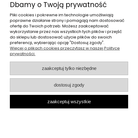
Płatności i dostawa
Dbamy o Twoją prywatność
Pliki cookies i pokrewne im technologie umożliwiają
O nas
poprawne działanie strony i pomagają nam dostosować
ofertę do Twoich potrzeb. Możesz zaakceptować
wykorzystanie przez nas wszystkich tych plików i przejść
Butikperla.pl
- oferujemy swetry, bluzki, spodnie oraz halki
do sklepu lub dostosować użycie plików do swoich
polskich producentów, takich jak: cocomore, lila lou.
preferencji, wybierając opcję "Dostosuj zgody".
Więcej o plikach cookies przeczytasz w naszej Polityce
Sklep internetowy Butik Perla | ul. Przemysłowa 11, 42-262
prywatności.
Kolonia Borek |
kontakt@butikperla.pl
|
506 219 892
|
NIP: 6423150603 | REGON: 389764606
zaakceptuj tylko niezbędne
pokaż pełną wersję strony
Sklep internetowy Shoper.pl
dostosuj zgody
zaakceptuj wszystkie