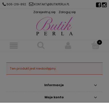
506-219-892
KONTAKT@BUTIKPERLA.PL
Zarejestruj się
Zaloguj się
Ten produkt jest niedostępny.
Informacje
Moje konto